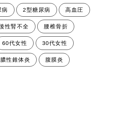
尿病
2型糖尿病
高血圧
後性腎不全
腰椎骨折
60代女性
30代女性
化膿性錐体炎
腹膜炎