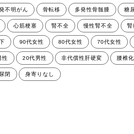
発不明がん
骨転移
多発性骨髄腫
糖
心筋梗塞
腎不全
慢性腎不全
腎
下
90代女性
80代女性
70代女性
男性
20代男性
非代償性肝硬変
腰椎
尿閉
身寄りなし