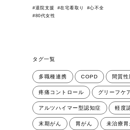
#退院支援
#在宅看取り
#心不全
#80代女性
タグ一覧
多職種連携
COPD
間質性
疼痛コントロール
グリーフケ
アルツハイマー型認知症
軽度
末期がん
胃がん
未治療胃