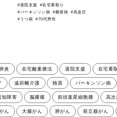
#退院支援
#在宅看取り
#パーキンソン病
#糖尿病
#高血圧
#うつ病
#70代男性
肺炎
在宅酸素療法
退院支援
在宅看
ア
遠距離介護
独居
パーキンソン病
認知障害
脳腫瘍
前頭葉星細胞腫
高次
がん
大腸がん
肺がん
前立腺がん