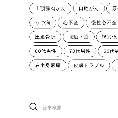
上顎歯肉がん
口腔がん
原
うつ病
心不全
慢性心不全
圧迫骨折
眼瞼下垂
視力低
80代男性
70代男性
60代
右半身麻痺
皮膚トラブル