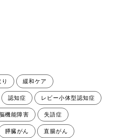
取り
緩和ケア
認知症
レビー小体型認知症
脳機能障害
失語症
膵臓がん
直腸がん