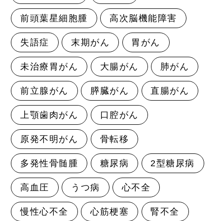
前頭葉星細胞腫
高次脳機能障害
失語症
末期がん
胃がん
未治療胃がん
大腸がん
肺がん
前立腺がん
膵臓がん
直腸がん
上顎歯肉がん
口腔がん
原発不明がん
骨転移
多発性骨髄腫
糖尿病
2型糖尿病
高血圧
うつ病
心不全
慢性心不全
心筋梗塞
腎不全