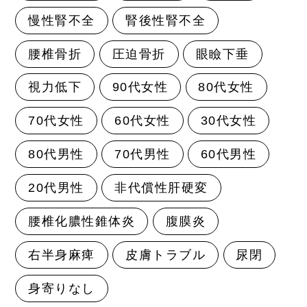
慢性腎不全
腎後性腎不全
腰椎骨折
圧迫骨折
眼瞼下垂
視力低下
90代女性
80代女性
70代女性
60代女性
30代女性
80代男性
70代男性
60代男性
20代男性
非代償性肝硬変
腰椎化膿性錐体炎
腹膜炎
右半身麻痺
皮膚トラブル
尿閉
身寄りなし