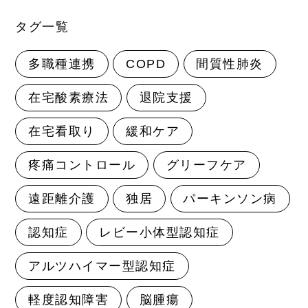
タグ一覧
多職種連携
COPD
間質性肺炎
在宅酸素療法
退院支援
在宅看取り
緩和ケア
疼痛コントロール
グリーフケア
遠距離介護
独居
パーキンソン病
認知症
レビー小体型認知症
アルツハイマー型認知症
軽度認知障害
脳腫瘍