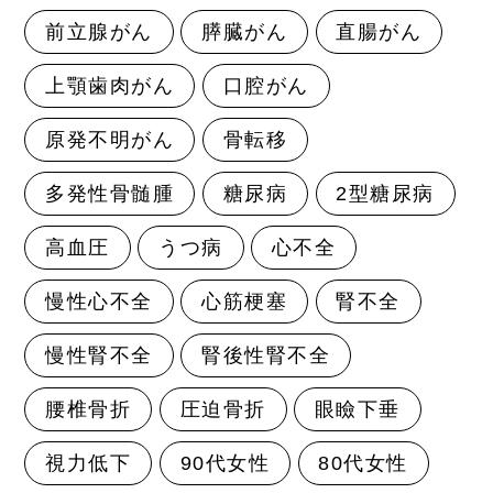
前立腺がん
膵臓がん
直腸がん
上顎歯肉がん
口腔がん
原発不明がん
骨転移
多発性骨髄腫
糖尿病
2型糖尿病
高血圧
うつ病
心不全
慢性心不全
心筋梗塞
腎不全
慢性腎不全
腎後性腎不全
腰椎骨折
圧迫骨折
眼瞼下垂
視力低下
90代女性
80代女性