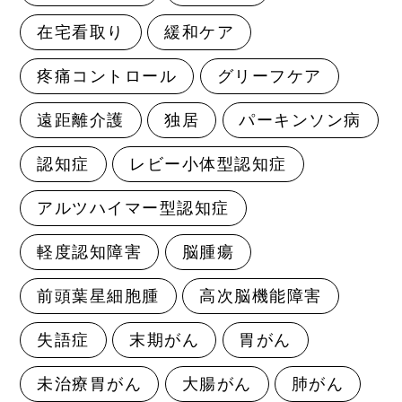
在宅看取り
緩和ケア
疼痛コントロール
グリーフケア
遠距離介護
独居
パーキンソン病
認知症
レビー小体型認知症
アルツハイマー型認知症
軽度認知障害
脳腫瘍
前頭葉星細胞腫
高次脳機能障害
失語症
末期がん
胃がん
未治療胃がん
大腸がん
肺がん