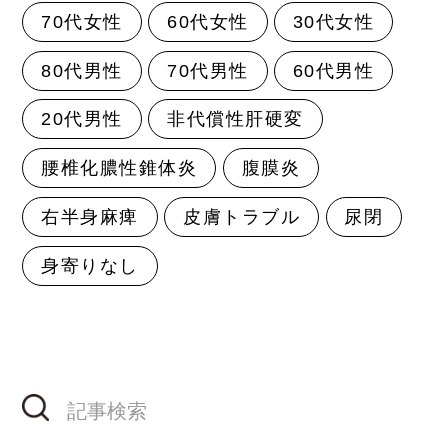
70代女性
60代女性
30代女性
80代男性
70代男性
60代男性
20代男性
非代償性肝硬変
腰椎化膿性錐体炎
腹膜炎
右半身麻痺
皮膚トラブル
尿閉
身寄りなし