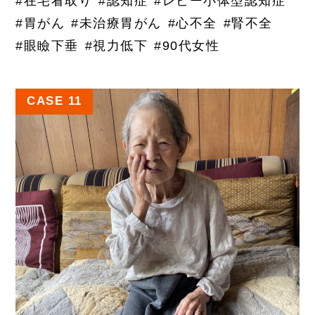
#在宅看取り
#認知症
#レビー小体型認知症
#胃がん
#未治療胃がん
#心不全
#腎不全
#眼瞼下垂
#視力低下
#90代女性
CASE 11