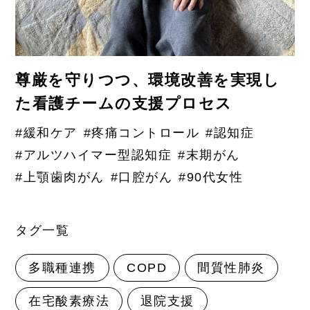
尊厳を守りつつ、環境改善を実現し
た看護チームの支援プロセス
#緩和ケア
#疼痛コントロール
#認知症
#アルツハイマー型認知症
#末期がん
#上顎歯肉がん
#口腔がん
#90代女性
タグ一覧
多職種連携
COPD
間質性肺炎
在宅酸素療法
退院支援