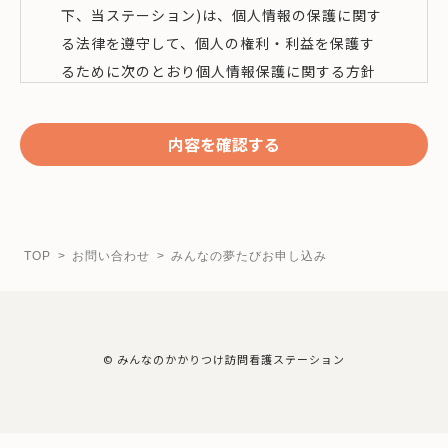
下、当ステーション)は、個人情報の保護に関す
る法律を遵守して、個人の権利・利益を保護す
るために次のとおり個人情報保護に関する方針
を定めて実施します。
1.法令・規範の遵守
個人情報保護に関する法令およびその他の規範
を遵守します。
2.情報管理に係る安全対策の実施
TOP
お問い合わせ
みんなの夢たびお申し込み
個人情報への不正アクセス、個人情報の漏洩、
滅失、改ざん、不正使用等を防止するため、必
要な情報管理に係る安全対策を講じます。万が
© みんなのかかりつけ訪問看護ステーション
一問題が発生した場合には速やかに対処しま
す。
3.当事者本人の権利尊重