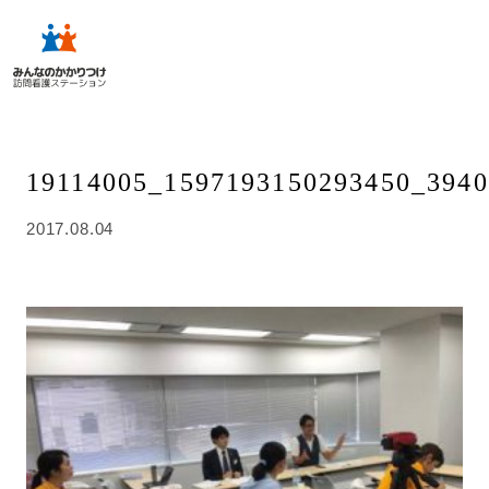
19114005_1597193150293450_394
2017.08.04