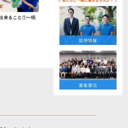
＼ 私たちと一緒に働きませんか？ ／
が出来ること①〜嚥
採用情報
募集要項